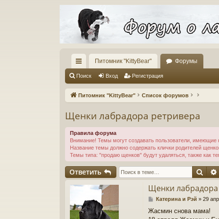
Питомник "KittyBear"
Форумы
с
Поиск
Вход
Регистрация
ы
Питомник "KittyBear"
Список форумов
лк
Щенки лабрадора ретривера
и
Правила форума
Внимание! Темы могут создавать пользователи, имеющие 
Название темы должно содержать клички родителей щенков,
Темы типа: "продаю щенков" будут удаляться, также как те
Пои
Ответить
Щенки лабрадора
С
Катерина и Рэй
»
29 апр
о
Жасмин снова мама!
о