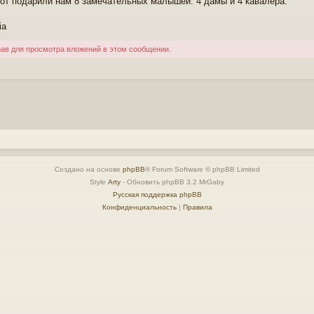
от подарили нам 8 замечательных малышей. 4 дамы и 4 кавалера.
ia
рав для просмотра вложений в этом сообщении.
Создано на основе
phpBB
® Forum Software © phpBB Limited
Style
Arty
- Обновить phpBB 3.2 MrGaby
Русская поддержка phpBB
Конфиденциальность
|
Правила