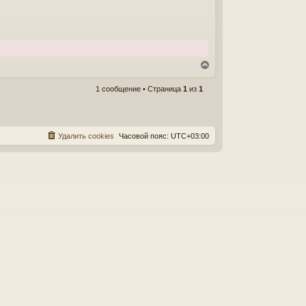
В
е
р
1 сообщение • Страница
1
из
1
н
у
т
ь
Удалить cookies
Часовой пояс:
UTC+03:00
с
я
к
н
а
ч
а
л
у