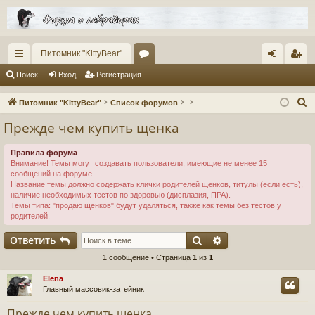
Питомник "KittyBear"
с
ор
хо
ег
Поиск
Вход
Регистрация
ы
ум
д
ис
П
Питомник "KittyBear"
Список форумов
лк
ы
тр
о
Прежде чем купить щенка
и
и
ац
с
Правила форума
ия
Внимание! Темы могут создавать пользователи, имеющие не менее 15
к
сообщений на форуме.
Название темы должно содержать клички родителей щенков, титулы (если есть),
наличие необходимых тестов по здоровью (дисплазия, ПРА).
Темы типа: "продаю щенков" будут удаляться, также как темы без тестов у
родителей.
Поиск
Расширенный пои
Ответить
1 сообщение • Страница
1
из
1
Elena
Главный массовик-затейник
Прежде чем купить щенка