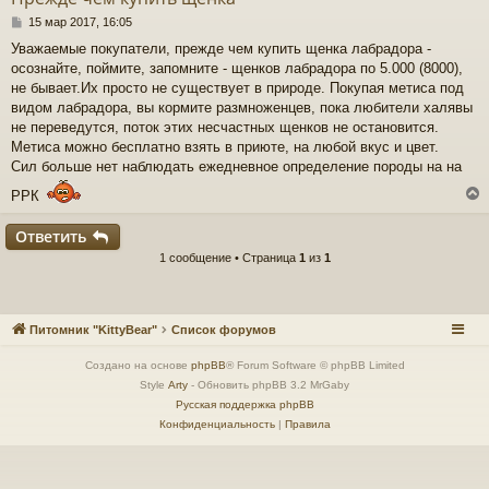
С
15 мар 2017, 16:05
о
Уважаемые покупатели, прежде чем купить щенка лабрадора -
о
осознайте, поймите, запомните - щенков лабрадора по 5.000 (8000),
б
щ
не бывает.Их просто не существует в природе. Покупая метиса под
е
видом лабрадора, вы кормите размноженцев, пока любители халявы
н
не переведутся, поток этих несчастных щенков не остановится.
и
Метиса можно бесплатно взять в приюте, на любой вкус и цвет.
е
Сил больше нет наблюдать ежедневное определение породы на на
РРК
Ответить
1 сообщение • Страница
1
из
1
у
т
ь
с
Питомник "KittyBear"
Список форумов
к
Создано на основе
phpBB
® Forum Software © phpBB Limited
Style
Arty
- Обновить phpBB 3.2 MrGaby
ч
Русская поддержка phpBB
Конфиденциальность
|
Правила
у