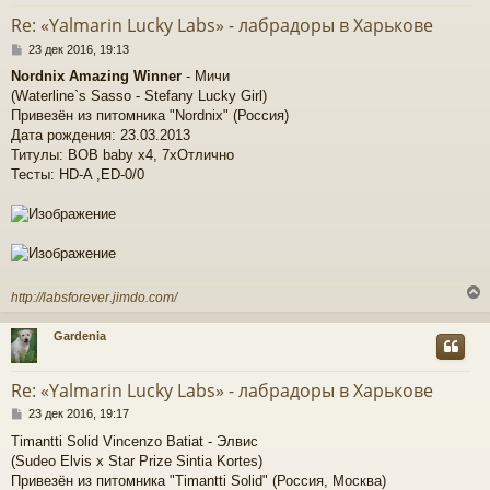
т
Re: «Yalmarin Lucky Labs» - лабрадоры в Харькове
ь
С
с
23 дек 2016, 19:13
о
Nordnix Amazing Winner
- Мичи
о
к
(Waterline`s Sasso - Stefany Lucky Girl)
б
щ
Привезён из питомника "Nordnix" (Россия)
е
Дата рождения: 23.03.2013
ч
н
Титулы: BOB baby x4, 7хОтлично
и
Тесты: HD-A ,ED-0/0
е
у
http://labsforever.jimdo.com/
Gardenia
у
т
Re: «Yalmarin Lucky Labs» - лабрадоры в Харькове
ь
С
с
23 дек 2016, 19:17
о
Timantti Solid Vincenzo Batiat - Элвис
о
к
(Sudeo Elvis х Star Prize Sintia Kortes)
б
щ
Привезён из питомника "Timantti Solid" (Россия, Москва)