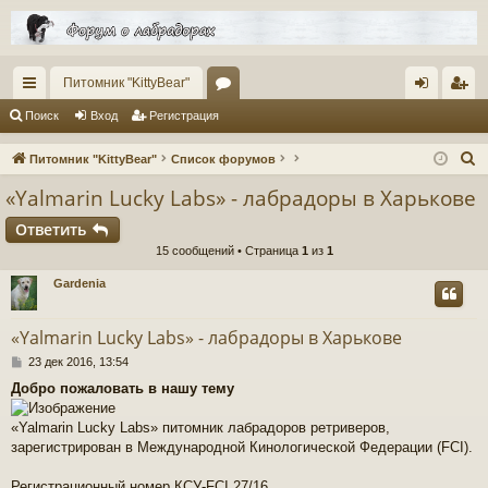
Питомник "KittyBear"
с
ор
хо
ег
Поиск
Вход
Регистрация
ы
ум
д
ис
П
Питомник "KittyBear"
Список форумов
лк
ы
тр
о
«Yalmarin Lucky Labs» - лабрадоры в Харькове
и
и
ац
Ответить
с
ия
15 сообщений • Страница
1
из
1
к
Gardenia
«Yalmarin Lucky Labs» - лабрадоры в Харькове
С
23 дек 2016, 13:54
о
Добро пожаловать в нашу тему
о
б
щ
«Yalmarin Lucky Labs» питомник лабрадоров ретриверов,
е
зарегистрирован в Международной Кинологической Федерации (FCI).
н
и
Регистрационный номер КСУ-FCI 27/16