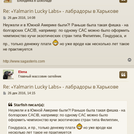
Блондинка в шоколаде
у
т
Re: «Yalmarin Lucky Labs» - лабрадоры в Харькове
ь
С
с
26 дек 2016, 14:08
о
Неужели и в Южной Америке были?! Раньше была такая фишка - на
о
к
болгарских CACIB, например: по одному САС можно было оформить
б
щ
чемпионство кучи экзотических стран типа Филиппин, Гондураса, и
е
ч
пр., только денежку плати
но уже вроде как несколько лет такое
н
и
не практикуется
е
у
http://www.sagasteris.com
Elena
Главный массовик-затейник
у
т
Re: «Yalmarin Lucky Labs» - лабрадоры в Харькове
ь
С
с
26 дек 2016, 14:15
о
о
к
Starfish писал(а):
б
Неужели и в Южной Америке были?! Раньше была такая фишка - на
щ
болгарских CACIB, например: по одному САС можно было
е
ч
оформить чемпионство кучи экзотических стран типа Филиппин,
н
и
Гондураса, и пр., только денежку плати
но уже вроде как
е
у
несколько лет такое не практикуется