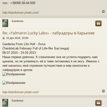
тел.: +38098-39-04-509
http://labsforever.jimdo.com/
Gardenia
у
т
Re: «Yalmarin Lucky Labs» - лабрадоры в Харькове
ь
С
с
23 дек 2016, 19:09
о
Gardenia From Life Holl - Лола
о
к
(TwinkleLab February Full of Life-Янг Бастинда)
б
щ
08.07.2010 - 24.03.2013
е
Наша первая девочка. К сожалению она не успела подарить нам
ч
н
щенков, но не упомянуть её в теме питомника я не могу. Именно с
и
неё началось моё огромное путешествие в мир кинологии и
е
у
лабрадоров в целом.
http://labsforever.jimdo.com/
Gardenia
у