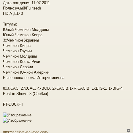
е
Дата рождения 11.07.2011
ч
н
Полнозубый/Fullteeth
и
HD-A ,ED-0
е
у
Титулы:
Юный Чемпион Молдовы
Юный Чемпион Кипра
3хЧемпион Украины
Чемпион Кипра
Чемпион Грузии
Чемпион Молдовы
Чемпион Коста-Рики
Чемпион Сербии
Чемпион Южной Америки
Выполнена норма Интерчемпиона
8хJ.CAC, 27xCAC, 4хBOB, 2xCACIB,1xR.CACIB, 1хBIG-1, 1хBIG-4
Best in Show - 3 (Сербия)
FT-DUCK-II
http://labsforever.jimdo.com/