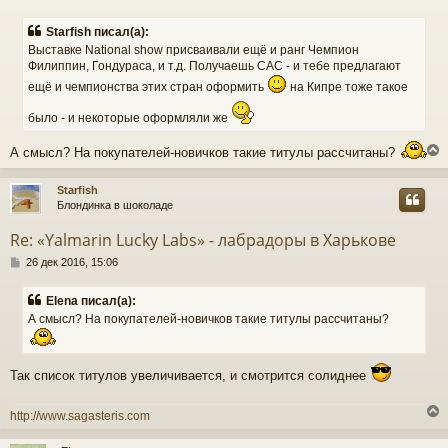
о
о
к
Starfish писал(а):
б
Выставке National show присваивали ещё и ранг Чемпион
щ
Филиппин, Гондураса, и т.д. Получаешь САС - и тебе предлагают
е
ч
н
ещё и чемпионства этих стран оформить
на Кипре тоже такое
и
е
было - и некоторые оформляли же
у
А смысл? На покупателей-новичков такие титулы рассчитаны?
Starfish
Блондинка в шоколаде
у
т
Re: «Yalmarin Lucky Labs» - лабрадоры в Харькове
ь
С
с
26 дек 2016, 15:06
о
о
к
Elena писал(а):
б
А смысл? На покупателей-новичков такие титулы рассчитаны?
щ
е
ч
н
и
Так список титулов увеличивается, и смотрится солиднее
е
у
http://www.sagasteris.com