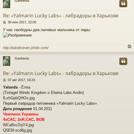
Gardenia
у
т
Re: «Yalmarin Lucky Labs» - лабрадоры в Харькове
ь
С
с
30 июн 2017, 22:00
о
У нас свободны два палевых мальчика от пары:
о
к
б
щ
е
ч
http://labsforever.jimdo.com/
н
и
е
Gardenia
у
у
т
Re: «Yalmarin Lucky Labs» - лабрадоры в Харькове
ь
С
с
07 авг 2017, 16:24
о
Yalanda
- Ёлка
о
к
(Tintagel Winds Kingdom х Elwina Labs Andin)
б
щ
fLxhGpbQHOs.jpg
е
Первый лабрадор питомника «Yalmarin Lucky Labs»
ч
н
Дата рождения
01.04.2011
и
Чемпион Украины
е
у
4xCAC, 2xR.CAC, BOB
WCa8vuTojY4.jpg
Q5E6f-xcd6g.jpg