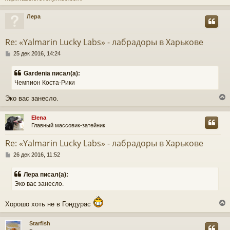
Лера
у
т
Re: «Yalmarin Lucky Labs» - лабрадоры в Харькове
ь
С
с
25 дек 2016, 14:24
о
о
к
Gardenia писал(а):
б
Чемпион Коста-Рики
щ
е
ч
Эко вас занесло.
н
и
е
Elena
у
Главный массовик-затейник
у
т
Re: «Yalmarin Lucky Labs» - лабрадоры в Харькове
ь
С
с
26 дек 2016, 11:52
о
о
к
Лера писал(а):
б
Эко вас занесло.
щ
е
ч
н
Хорошо хоть не в Гондурас
и
е
у
Starfish