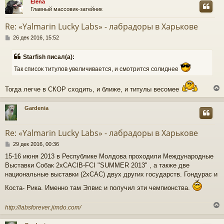
Elena
Главный массовик-затейник
у
т
Re: «Yalmarin Lucky Labs» - лабрадоры в Харькове
ь
С
с
26 дек 2016, 15:52
о
о
к
Starfish писал(а):
б
щ
Так список титулов увеличивается, и смотрится солиднее
е
ч
н
Тогда легче в СКОР сходить, и ближе, и титулы весомее
и
е
у
Gardenia
у
т
Re: «Yalmarin Lucky Labs» - лабрадоры в Харькове
ь
С
с
29 дек 2016, 00:36
о
15-16 июня 2013 в Республике Молдова проходили Международные
о
к
Выставки Собак 2xCACIB-FCI "SUMMER 2013" , а также две
б
щ
национальные выставки (2хСАС) двух других государств. Гондурас и
е
ч
Коста- Рика. Именно там Элвис и получил эти чемпионства.
н
и
е
http://labsforever.jimdo.com/
у