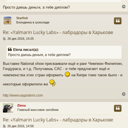
Просто даешь деньги, а тебе диплом?
Starfish
Блондинка в шоколаде
у
т
Re: «Yalmarin Lucky Labs» - лабрадоры в Харькове
ь
С
с
26 дек 2016, 14:25
о
о
к
Elena писал(а):
б
Просто даешь деньги, а тебе диплом?
щ
е
ч
Выставке National show присваивали ещё и ранг Чемпион Филиппин,
н
и
Гондураса, и т.д. Получаешь САС - и тебе предлагают ещё и
е
чемпионства этих стран оформить
на Кипре тоже такое было - и
у
некоторые оформляли же
http://www.sagasteris.com
Elena
Главный массовик-затейник
у
т
Re: «Yalmarin Lucky Labs» - лабрадоры в Харькове
ь
С
с
26 дек 2016, 14:56