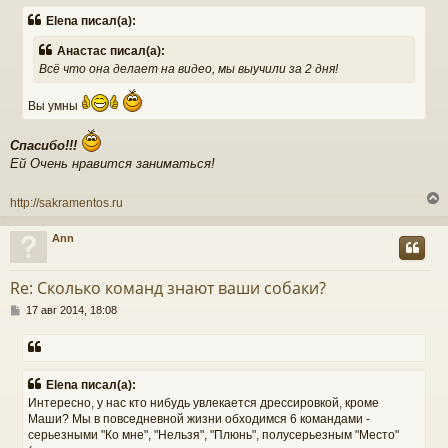
о
к
Elena писал(а):
б
щ
Анастас писал(а):
е
ч
Всё что она делает на видео, мы выучили за 2 дня!
н
и
е
Вы умны
у
Спасибо!!!
Ей Очень нравится заниматься!
http://sakramentos.ru
Ann
у
т
Re: Сколько команд знают ваши собаки?
ь
С
с
17 авг 2014, 18:08
о
о
к
б
щ
е
Elena писал(а):
ч
н
Интересно, у нас кто нибудь увлекается дрессировкой, кроме
и
Маши? Мы в повседневной жизни обходимся 6 командами -
е
серьезными "Ко мне", "Нельзя", "Плюнь", полусерьезным "Место"
у