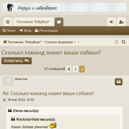
Питомник "KittyBear"
с
ор
хо
ег
Поиск
Вход
Регистрация
ы
ум
д
ис
П
Питомник "KittyBear"
Список форумов
лк
ы
тр
о
Сколько команд знают ваши собаки?
и
и
ац
Ответить
с
ия
к
1
Пред.
2
27 сообщений
Анастас
Re: Сколько команд знают ваши собаки?
С
28 янв 2013, 15:01
о
о
Elena писал(а):
б
щ
RockstarVlad писал(а):
е
н
Какая Забава умничка!