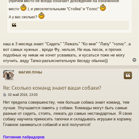
(причем место не всегда означает дохождение на означенное
место
), и увеселительными "Стойка" и "Голос"
А у вас сколько?
наш в 3 месяца знает "Сидеть" "Лежать" "Ко мне" "Лапу" "голос"..а
вот самых нужных , вроде Фу, нельзя, Не ешь песок, и прочих
подобных ну никак не хочет усваивать, и кусаться тоже не могу
отучить..веду Тапко-разъяснительную беседу обычно))
МАГИЯ ЛУНЫ
у
т
Re: Сколько команд знают ваши собаки?
ь
С
с
02 май 2016, 13:03
о
Нет предела совершенству, чем больше собака знает команд, тем
о
к
лучше. Улучшается память у собаки. Команды могут быть самые
б
щ
разные от сидеть, стоять, лежать до самых нестандартных. Я свою
е
собаку научила приносить тапочки и складывать игрушки в корзину.
ч
н
Главное заниматься собакой и всё получится!
и
е
у
Питомник лабрадоров