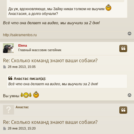
и
е
Да уж, вдохновляюще, мы Зайку никак толком не выучим
Анастасия, а долго обучали?
Всё что она делает на видео, мы выучили за 2 дня!
http://sakramentos.ru
Elena
Главный массовик-затейник
у
т
Re: Сколько команд знают ваши собаки?
ь
С
с
28 янв 2013, 15:05
о
о
к
Анастас писал(а):
б
Всё что она делает на видео, мы выучили за 2 дня!
щ
е
ч
н
Вы умны
и
е
у
Анастас
у
т
Re: Сколько команд знают ваши собаки?
ь
С
с
28 янв 2013, 15:20
о