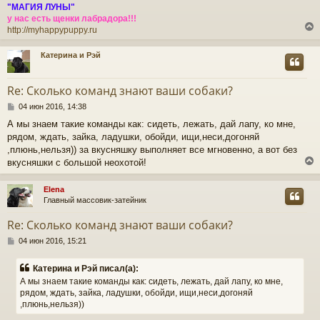
"МАГИЯ ЛУНЫ"
у нас есть щенки лабрадора!!!
http://myhappypuppy.ru
Катерина и Рэй
у
т
Re: Сколько команд знают ваши собаки?
ь
С
с
04 июн 2016, 14:38
о
А мы знаем такие команды как: сидеть, лежать, дай лапу, ко мне,
о
к
рядом, ждать, зайка, ладушки, обойди, ищи,неси,догоняй
б
щ
,плюнь,нельзя)) за вкусняшку выполняет все мгновенно, а вот без
е
вкусняшки с большой неохотой!
ч
н
и
Elena
е
у
Главный массовик-затейник
у
т
Re: Сколько команд знают ваши собаки?
ь
С
с
04 июн 2016, 15:21
о
о
к
Катерина и Рэй писал(а):
б
А мы знаем такие команды как: сидеть, лежать, дай лапу, ко мне,
щ
рядом, ждать, зайка, ладушки, обойди, ищи,неси,догоняй
е
ч
,плюнь,нельзя))
н
и