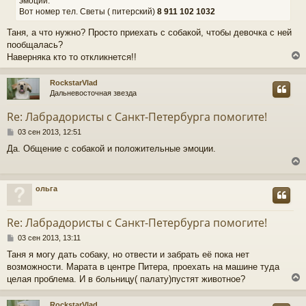
эмоции.
Вот номер тел. Светы ( питерский)
8 911 102 1032
Таня, а что нужно? Просто приехать с собакой, чтобы девочка с ней
пообщалась?
Наверняка кто то откликнется!!
RockstarVlad
Дальневосточная звезда
у
т
Re: Лабрадористы с Санкт-Петербурга помогите!
ь
С
с
03 сен 2013, 12:51
о
Да. Общение с собакой и положительные эмоции.
о
к
б
щ
е
ч
ольга
н
и
у
е
т
у
Re: Лабрадористы с Санкт-Петербурга помогите!
ь
С
с
03 сен 2013, 13:11
о
Таня я могу дать собаку, но отвести и забрать её пока нет
о
к
возможности. Марата в центре Питера, проехать на машине туда
б
щ
целая проблема. И в больницу( палату)пустят животное?
е
ч
н
RockstarVlad