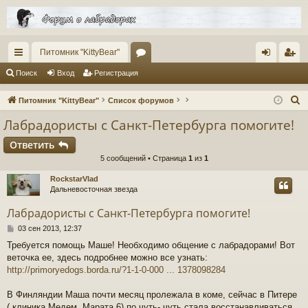
Питомник "KittyBear"
с
ор
хо
ег
Поиск
Вход
Регистрация
ы
ум
д
ис
П
Питомник "KittyBear"
Список форумов
лк
ы
тр
о
Лабрадористы с Санкт-Петербурга помогите!
и
и
ац
Ответить
с
ия
5 сообщений • Страница
1
из
1
к
RockstarVlad
Дальневосточная звезда
Лабрадористы с Санкт-Петербурга помогите!
С
03 сен 2013, 12:37
о
Требуется помощь Маше! Необходимо общение с лабрадорами! Вот
о
веточка ее, здесь подробнее можно все узнать:
б
щ
http://primoryedogs.borda.ru/?1-1-0-000 ... 1378098284
е
н
В Финляндии Маша почти месяц пролежала в коме, сейчас в Питере
и
( клиника Медем, Марата,6) по чуть- чуть стала восстанавливаться,