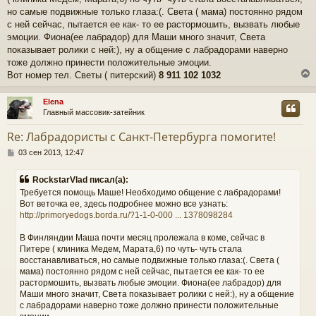
е
но самые подвижные только глаза:(. Света ( мама) постоянно рядом
с ней сейчас, пытается ее как- то ее растормошить, вызвать любые
эмоции. Фиона(ее лабрадор) для Маши много значит, Света
показывает ролики с ней:), ну а общение с лабрадорами наверно
тоже должно принести положительные эмоции.
Вот номер тел. Светы ( питерский)
8 911 102 1032
Elena
Главный массовик-затейник
у
т
Re: Лабрадористы с Санкт-Петербурга помогите!
ь
С
с
03 сен 2013, 12:47
о
о
к
RockstarVlad писал(а):
б
Требуется помощь Маше! Необходимо общение с лабрадорами!
щ
Вот веточка ее, здесь подробнее можно все узнать:
е
ч
http://primoryedogs.borda.ru/?1-1-0-000 ... 1378098284
н
и
е
В Финляндии Маша почти месяц пролежала в коме, сейчас в
у
Питере ( клиника Медем, Марата,6) по чуть- чуть стала
восстанавливаться, но самые подвижные только глаза:(. Света (
мама) постоянно рядом с ней сейчас, пытается ее как- то ее
растормошить, вызвать любые эмоции. Фиона(ее лабрадор) для
Маши много значит, Света показывает ролики с ней:), ну а общение
с лабрадорами наверно тоже должно принести положительные