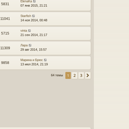
ElenaKa
5831
07 янв 2015, 21:21
Starfish
11041
14 ноя 2014, 00:48
vinta
5715
21 сен 2014, 21:17
Лара
11309
29 авг 2014, 15:57
Марина и Брюс
9858
13 июл 2014, 21:19
2
3
1
След.
64 темы