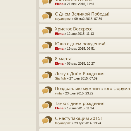
Elena
» 21 июн 2015, 11:41
С Днем Великой Победы!
tatyanapnz
» 09 май 2015, 07:39
Христос Воскресе!
Elena
» 12 апр 2015, 11:13
Юлю с днем рождения!
Elena
» 19 мар 2015, 09:51
8 марта!
Elena
» 08 мар 2015, 10:27
Лену с Днём Рождения!
Starfish
» 27 фев 2015, 07:59
Поздравляю мужчин этого форума 
vinta
» 23 фев 2015, 23:22
Таню с днем рождения!
Elena
» 19 янв 2015, 11:34
C наступающим 2015!
tatyanapnz
» 23 дек 2014, 13:24