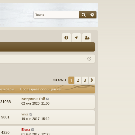
Поиск
Расширенный пои
С
FA
хо
ег
Q
д
ис
тр
ац
2
3
1
След.
64 темы
ия
осмотры
Последнее сообщение
Катерина и Рэй
31088
02 янв 2020, 21:00
vinta
9801
19 янв 2017, 15:12
Elena
4220
01 янв 2017, 12:38