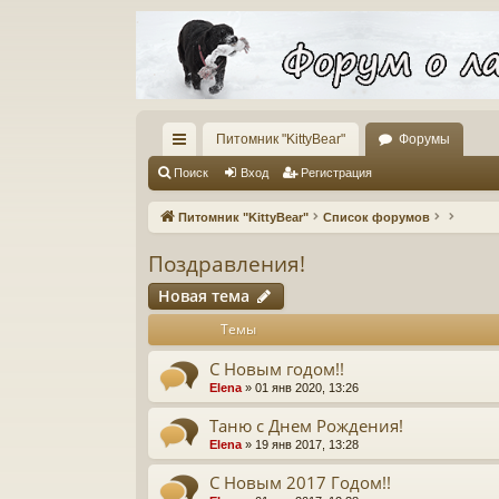
Питомник "KittyBear"
Форумы
с
Поиск
Вход
Регистрация
ы
Питомник "KittyBear"
Список форумов
лк
Поздравления!
и
Новая тема
Темы
С Новым годом!!
Elena
» 01 янв 2020, 13:26
Таню с Днем Рождения!
Elena
» 19 янв 2017, 13:28
С Новым 2017 Годом!!