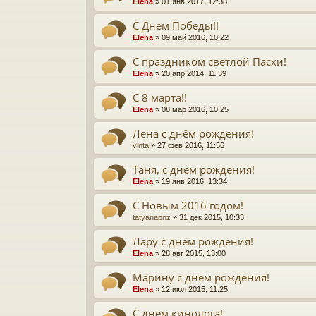
Elena
» 01 янв 2017, 12:38
С Днем Победы!!
Elena
» 09 май 2016, 10:22
С праздником светлой Пасхи!
Elena
» 20 апр 2014, 11:39
C 8 марта!!
Elena
» 08 мар 2016, 10:25
Лена с днём рождения!
vinta
» 27 фев 2016, 11:56
Таня, с днем рождения!
Elena
» 19 янв 2016, 13:34
С Новым 2016 годом!
tatyanapnz
» 31 дек 2015, 10:33
Лару с днем рождения!
Elena
» 28 авг 2015, 13:00
Марину с днем рождения!
Elena
» 12 июл 2015, 11:25
С днем кинолога!