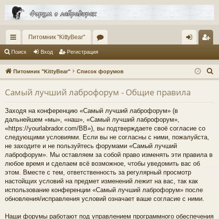
Питомник "KittyBear"
с
ор
хо
ег
Поиск
Вход
Регистрация
ы
ум
д
ис
П
Питомник "KittyBear"
Список форумов
лк
ы
тр
о
Самый лучший лаброфорум - Общие правила
и
и
ац
с
ия
Заходя на конференцию «Самый лучший лаброфорум» (в
к
дальнейшем «мы», «наш», «Самый лучший лаброфорум»,
«https://yourlabrador.com/BB»), вы подтверждаете своё согласие со
следующими условиями. Если вы не согласны с ними, пожалуйста,
не заходите и не пользуйтесь форумами «Самый лучший
лаброфорум». Мы оставляем за собой право изменять эти правила в
любое время и сделаем всё возможное, чтобы уведомить вас об
этом. Вместе с тем, ответственность за регулярный просмотр
настойщих условий на предмет изменений лежит на вас, так как
использование конференции «Самый лучший лаброфорум» после
обновления/исправления условий означает ваше согласие с ними.
Наши форумы работают под управлением программного обеспечения