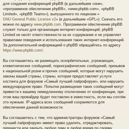
для создания конференций phpBB (в дальнейшем «они»,
«программное обеспечение phpBB», «www.phpbb.com», «phpBB
Limited», «phpBB Teams»), выпущенного по лицензии «
GNU General Public License v2
» (в дальнейшем «GPL»). Скачать его
можно по адресу
www.phpbb.com
. Программное обеспечение phpBB
служит только для организации интернет-конференций; phpBB
Limited не несёт ответственности за их содержание и не управляет
правилами поведения и использования таких интернет-конференций.
За дополнительной информацией о phpBB обращайтесь по адресу
https://www.phpbb.com/
.
Вы соглашаетесь не размещать оскорбительных, угрожающих,
клеветнических сообщений, порнографических сообщений, призывов
к национальной розни и прочих сообщений, которые могут нарушить
законы вашей страны, страны, которая предоставляет услуги
хостинга для форумов «Самый лучший лаброфорум», или нарушить
международное право. Попытки размещения таких сообщений могут
привести к вашему немедленному отключению от конференции, при
этом ваш провайдер будет поставлен в известность, если мы сочтём
это нужным. IP-адреса всех сообщений сохраняются для
обеспечения данной возможности.
Вы соглашаетесь с тем, что администраторы форумов «Самый
лучший лаброфорум» имеют право удалить, отредактировать,
перенести или закрыть любую тему в любое время по своему