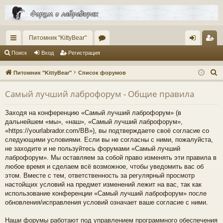
Питомник "KittyBear"
с
ор
хо
ег
Поиск
Вход
Регистрация
ы
ум
д
ис
П
Питомник "KittyBear"
Список форумов
лк
ы
тр
о
Самый лучший лаброфорум - Общие правила
и
и
ац
с
ия
Заходя на конференцию «Самый лучший лаброфорум» (в
к
дальнейшем «мы», «наш», «Самый лучший лаброфорум»,
«https://yourlabrador.com/BB»), вы подтверждаете своё согласие со
следующими условиями. Если вы не согласны с ними, пожалуйста,
не заходите и не пользуйтесь форумами «Самый лучший
лаброфорум». Мы оставляем за собой право изменять эти правила в
любое время и сделаем всё возможное, чтобы уведомить вас об
этом. Вместе с тем, ответственность за регулярный просмотр
настойщих условий на предмет изменений лежит на вас, так как
использование конференции «Самый лучший лаброфорум» после
обновления/исправления условий означает ваше согласие с ними.
Наши форумы работают под управлением программного обеспечения