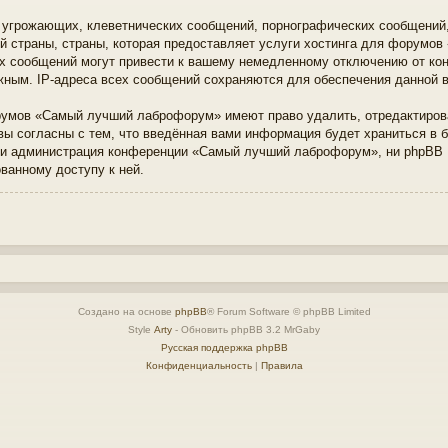
 угрожающих, клеветнических сообщений, порнографических сообщений, 
й страны, страны, которая предоставляет услуги хостинга для форумо
х сообщений могут привести к вашему немедленному отключению от кон
ужным. IP-адреса всех сообщений сохраняются для обеспечения данной 
румов «Самый лучший лаброфорум» имеют право удалить, отредактирова
вы согласны с тем, что введённая вами информация будет храниться в 
ни администрация конференции «Самый лучший лаброфорум», ни phpBB L
ованному доступу к ней.
Создано на основе
phpBB
® Forum Software © phpBB Limited
Style
Arty
- Обновить phpBB 3.2 MrGaby
Русская поддержка phpBB
Конфиденциальность
|
Правила