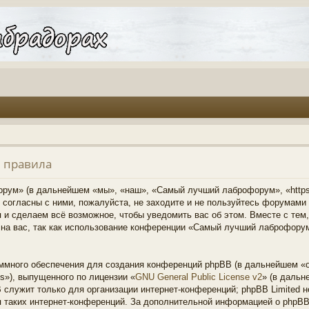
 правила
ум» (в дальнейшем «мы», «наш», «Самый лучший лаброфорум», «https:/
 согласны с ними, пожалуйста, не заходите и не пользуйтесь форумам
 и сделаем всё возможное, чтобы уведомить вас об этом. Вместе с тем
 на вас, так как использование конференции «Самый лучший лаброфору
много обеспечения для создания конференций phpBB (в дальнейшем «о
s»), выпущенного по лицензии «
GNU General Public License v2
» (в дальн
служит только для организации интернет-конференций; phpBB Limited не
я таких интернет-конференций. За дополнительной информацией о phpB