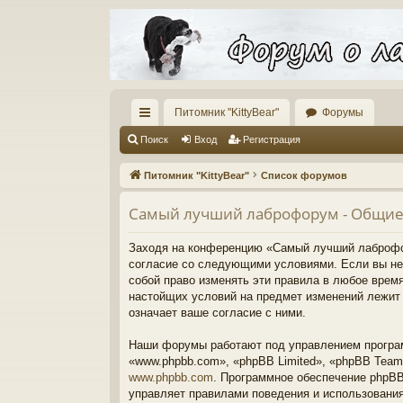
Питомник "KittyBear"
Форумы
с
Поиск
Вход
Регистрация
ы
Питомник "KittyBear"
Список форумов
лк
Самый лучший лаброфорум - Общие
и
Заходя на конференцию «Самый лучший лаброфор
согласие со следующими условиями. Если вы не
собой право изменять эти правила в любое время
настойщих условий на предмет изменений лежит
означает ваше согласие с ними.
Наши форумы работают под управлением програм
«www.phpbb.com», «phpBB Limited», «phpBB Team
www.phpbb.com
. Программное обеспечение phpBB 
управляет правилами поведения и использовани