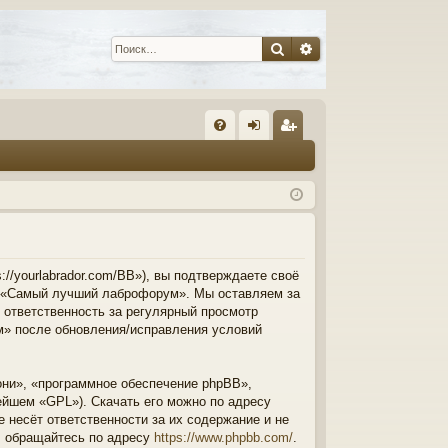
Поиск
Расширенный пои
С
FA
хо
ег
Q
д
ис
тр
ац
ия
/yourlabrador.com/BB»), вы подтверждаете своё
и «Самый лучший лаброфорум». Мы оставляем за
, ответственность за регулярный просмотр
м» после обновления/исправления условий
ни», «программное обеспечение phpBB»,
ейшем «GPL»). Скачать его можно по адресу
 несёт ответственности за их содержание и не
B обращайтесь по адресу
https://www.phpbb.com/
.