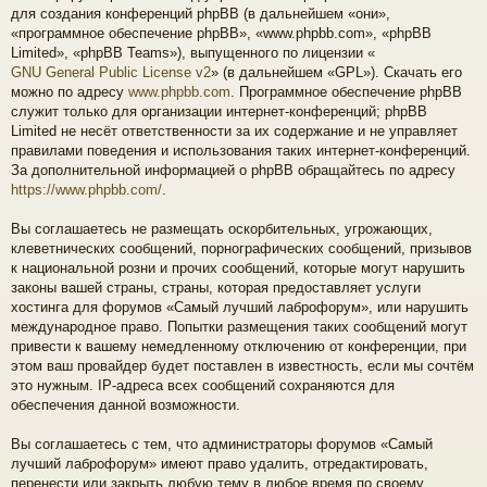
для создания конференций phpBB (в дальнейшем «они»,
«программное обеспечение phpBB», «www.phpbb.com», «phpBB
Limited», «phpBB Teams»), выпущенного по лицензии «
GNU General Public License v2
» (в дальнейшем «GPL»). Скачать его
можно по адресу
www.phpbb.com
. Программное обеспечение phpBB
служит только для организации интернет-конференций; phpBB
Limited не несёт ответственности за их содержание и не управляет
правилами поведения и использования таких интернет-конференций.
За дополнительной информацией о phpBB обращайтесь по адресу
https://www.phpbb.com/
.
Вы соглашаетесь не размещать оскорбительных, угрожающих,
клеветнических сообщений, порнографических сообщений, призывов
к национальной розни и прочих сообщений, которые могут нарушить
законы вашей страны, страны, которая предоставляет услуги
хостинга для форумов «Самый лучший лаброфорум», или нарушить
международное право. Попытки размещения таких сообщений могут
привести к вашему немедленному отключению от конференции, при
этом ваш провайдер будет поставлен в известность, если мы сочтём
это нужным. IP-адреса всех сообщений сохраняются для
обеспечения данной возможности.
Вы соглашаетесь с тем, что администраторы форумов «Самый
лучший лаброфорум» имеют право удалить, отредактировать,
перенести или закрыть любую тему в любое время по своему