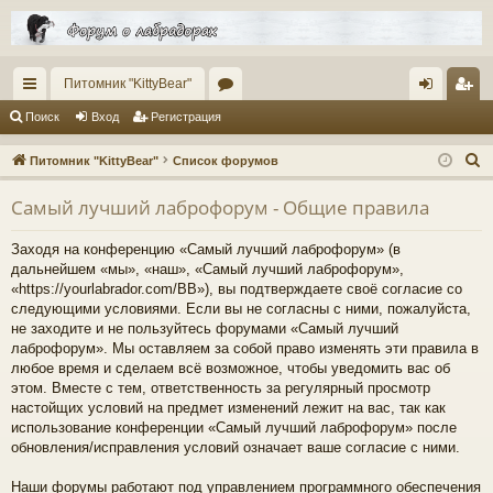
Питомник "KittyBear"
с
ор
хо
ег
Поиск
Вход
Регистрация
ы
ум
д
ис
П
Питомник "KittyBear"
Список форумов
лк
ы
тр
о
Самый лучший лаброфорум - Общие правила
и
и
ац
с
ия
Заходя на конференцию «Самый лучший лаброфорум» (в
к
дальнейшем «мы», «наш», «Самый лучший лаброфорум»,
«https://yourlabrador.com/BB»), вы подтверждаете своё согласие со
следующими условиями. Если вы не согласны с ними, пожалуйста,
не заходите и не пользуйтесь форумами «Самый лучший
лаброфорум». Мы оставляем за собой право изменять эти правила в
любое время и сделаем всё возможное, чтобы уведомить вас об
этом. Вместе с тем, ответственность за регулярный просмотр
настойщих условий на предмет изменений лежит на вас, так как
использование конференции «Самый лучший лаброфорум» после
обновления/исправления условий означает ваше согласие с ними.
Наши форумы работают под управлением программного обеспечения