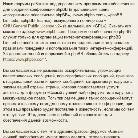
Наши форумы работают под управлением программного обеспечения
для создания конференций phpBB (в дальнейшем «они»,
«программное обеспечение phpBB», «www.phpbb.com», «phpBB
Limited», «phpBB Teams»), выпущенного по лицензии «
GNU General Public License v2
» (в дальнейшем «GPL»). Скачать его
можно по адресу
www.phpbb.com
. Программное обеспечение phpBB
служит только для организации интернет-конференций; phpBB
Limited не несёт ответственности за их содержание и не управляет
правилами поведения и использования таких интернет-конференций.
За дополнительной информацией о phpBB обращайтесь по адресу
https://www.phpbb.com/
.
Вы соглашаетесь не размещать оскорбительных, угрожающих,
клеветнических сообщений, порнографических сообщений, призывов
к национальной розни и прочих сообщений, которые могут нарушить
законы вашей страны, страны, которая предоставляет услуги
хостинга для форумов «Самый лучший лаброфорум», или нарушить
международное право. Попытки размещения таких сообщений могут
привести к вашему немедленному отключению от конференции, при
этом ваш провайдер будет поставлен в известность, если мы сочтём
это нужным. IP-адреса всех сообщений сохраняются для
обеспечения данной возможности.
Вы соглашаетесь с тем, что администраторы форумов «Самый
лучший лаброфорум» имеют право удалить, отредактировать,