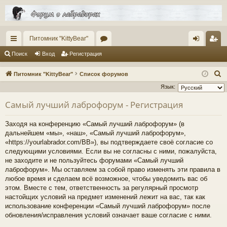
Питомник "KittyBear"
с
ор
хо
ег
Поиск
Вход
Регистрация
ы
ум
д
ис
П
Питомник "KittyBear"
Список форумов
лк
ы
тр
о
Язык:
и
и
ац
Самый лучший лаброфорум - Регистрация
с
ия
к
Заходя на конференцию «Самый лучший лаброфорум» (в
дальнейшем «мы», «наш», «Самый лучший лаброфорум»,
«https://yourlabrador.com/BB»), вы подтверждаете своё согласие со
следующими условиями. Если вы не согласны с ними, пожалуйста,
не заходите и не пользуйтесь форумами «Самый лучший
лаброфорум». Мы оставляем за собой право изменять эти правила в
любое время и сделаем всё возможное, чтобы уведомить вас об
этом. Вместе с тем, ответственность за регулярный просмотр
настойщих условий на предмет изменений лежит на вас, так как
использование конференции «Самый лучший лаброфорум» после
обновления/исправления условий означает ваше согласие с ними.