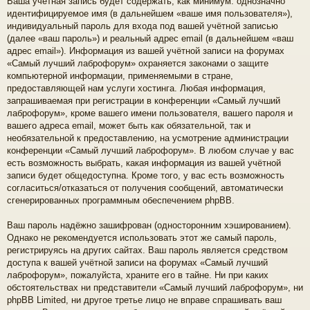
Ваша учётная запись будет содержать, как минимум: однозначно
идентифицируемое имя (в дальнейшем «ваше имя пользователя»),
индивидуальный пароль для входа под вашей учётной записью
(далее «ваш пароль») и реальный адрес email (в дальнейшем «ваш
адрес email»). Информация из вашей учётной записи на форумах
«Самый лучший лаброфорум» охраняется законами о защите
компьютерной информации, применяемыми в стране,
предоставляющей нам услуги хостинга. Любая информация,
запрашиваемая при регистрации в конференции «Самый лучший
лаброфорум», кроме вашего имени пользователя, вашего пароля и
вашего адреса email, может быть как обязательной, так и
необязательной к предоставлению, на усмотрение администрации
конференции «Самый лучший лаброфорум». В любом случае у вас
есть возможность выбрать, какая информация из вашей учётной
записи будет общедоступна. Кроме того, у вас есть возможность
согласиться/отказаться от получения сообщений, автоматически
сгенерированных программным обеспечением phpBB.
Ваш пароль надёжно зашифрован (односторонним хэшированием).
Однако не рекомендуется использовать этот же самый пароль,
регистрируясь на других сайтах. Ваш пароль является средством
доступа к вашей учётной записи на форумах «Самый лучший
лаброфорум», пожалуйста, храните его в тайне. Ни при каких
обстоятельствах ни представители «Самый лучший лаброфорум», ни
phpBB Limited, ни другое третье лицо не вправе спрашивать ваш