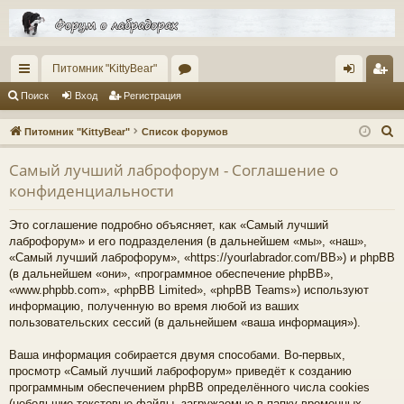
Питомник "KittyBear"
с
ор
хо
ег
Поиск
Вход
Регистрация
ы
ум
д
ис
П
Питомник "KittyBear"
Список форумов
лк
ы
тр
о
Самый лучший лаброфорум - Соглашение о
и
и
ац
конфиденциальности
с
ия
к
Это соглашение подробно объясняет, как «Самый лучший
лаброфорум» и его подразделения (в дальнейшем «мы», «наш»,
«Самый лучший лаброфорум», «https://yourlabrador.com/BB») и phpBB
(в дальнейшем «они», «программное обеспечение phpBB»,
«www.phpbb.com», «phpBB Limited», «phpBB Teams») используют
информацию, полученную во время любой из ваших
пользовательских сессий (в дальнейшем «ваша информация»).
Ваша информация собирается двумя способами. Во-первых,
просмотр «Самый лучший лаброфорум» приведёт к созданию
программным обеспечением phpBB определённого числа cookies
(небольшие текстовые файлы, загружаемые в папку временных