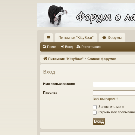
Питомник "KittyBear"
Форумы
с
Поиск
Вход
Регистрация
ы
Питомник "KittyBear"
Список форумов
лк
Вход
и
Имя пользователя:
Пароль:
Забыли пароль?
Запомнить меня
Скрыть моё пребывание