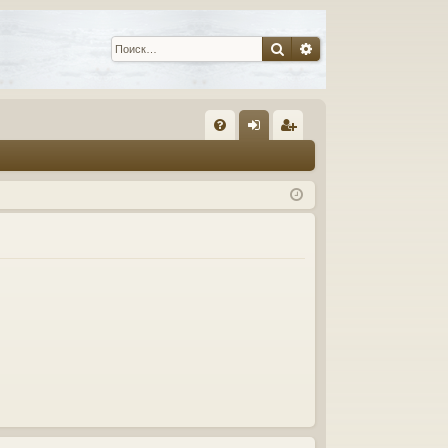
Поиск
Расширенный пои
С
FA
хо
ег
Q
д
ис
тр
ац
ия