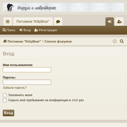
Питомник "KittyBear"
с
ор
хо
ег
Поиск
Вход
Регистрация
ы
ум
д
ис
П
Питомник "KittyBear"
Список форумов
лк
ы
тр
о
Вход
и
и
ац
с
ия
Имя пользователя:
к
Пароль:
Забыли пароль?
Запомнить меня
Скрыть моё пребывание на конференции в этот раз