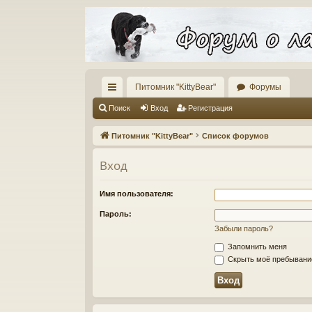
Питомник "KittyBear"
Форумы
с
Поиск
Вход
Регистрация
ы
Питомник "KittyBear"
Список форумов
лк
Вход
и
Имя пользователя:
Пароль:
Забыли пароль?
Запомнить меня
Скрыть моё пребывание