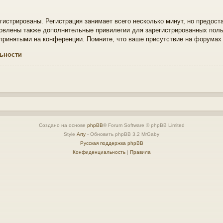
истрированы. Регистрация занимает всего несколько минут, но предост
овлены также дополнительные привилегии для зарегистрированных поль
 принятыми на конференции. Помните, что ваше присутствие на форумах
ьности
Создано на основе
phpBB
® Forum Software © phpBB Limited
Style
Arty
- Обновить phpBB 3.2 MrGaby
Русская поддержка phpBB
Конфиденциальность
|
Правила