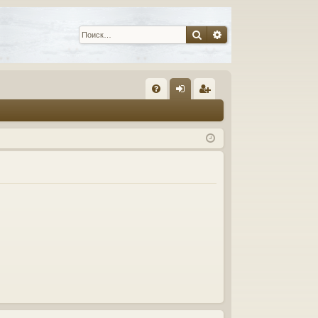
Поиск
Расширенный пои
С
FA
хо
ег
Q
д
ис
тр
ац
ия