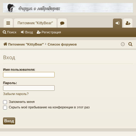
Питомник "KittyBear"
с
ор
хо
ег
Поиск
Вход
Регистрация
ы
ум
д
ис
П
Питомник "KittyBear"
Список форумов
лк
ы
тр
о
Вход
и
и
ац
с
ия
Имя пользователя:
к
Пароль:
Забыли пароль?
Запомнить меня
Скрыть моё пребывание на конференции в этот раз