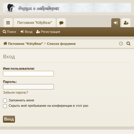
Питомник "KittyBear"
с
ор
хо
ег
Поиск
Вход
Регистрация
ы
ум
д
ис
П
Питомник "KittyBear"
Список форумов
лк
ы
тр
о
Вход
и
и
ац
с
ия
Имя пользователя:
к
Пароль:
Забыли пароль?
Запомнить меня
Скрыть моё пребывание на конференции в этот раз