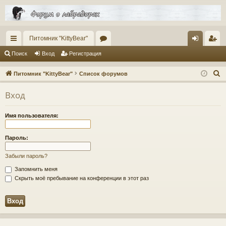
Питомник "KittyBear"
с
ор
хо
ег
Поиск
Вход
Регистрация
ы
ум
д
ис
П
Питомник "KittyBear"
Список форумов
лк
ы
тр
о
Вход
и
и
ац
с
ия
Имя пользователя:
к
Пароль:
Забыли пароль?
Запомнить меня
Скрыть моё пребывание на конференции в этот раз