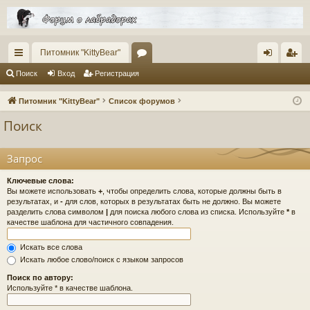
Питомник "KittyBear"
с
ор
хо
ег
Поиск
Вход
Регистрация
ы
ум
д
ис
Питомник "KittyBear"
Список форумов
лк
ы
тр
Поиск
и
ац
ия
Запрос
Ключевые слова:
Вы можете использовать
+
, чтобы определить слова, которые должны быть в
результатах, и
-
для слов, которых в результатах быть не должно. Вы можете
разделить слова символом
|
для поиска любого слова из списка. Используйте
*
в
качестве шаблона для частичного совпадения.
Искать все слова
Искать любое слово/поиск с языком запросов
Поиск по автору:
Используйте * в качестве шаблона.