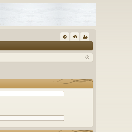
С
FA
хо
ег
Q
д
ис
тр
ац
ия