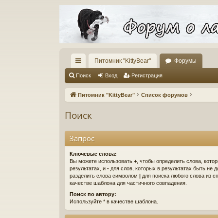
Питомник "KittyBear"
Форумы
с
Поиск
Вход
Регистрация
ы
Питомник "KittyBear"
Список форумов
лк
Поиск
и
Запрос
Ключевые слова:
Вы можете использовать
+
, чтобы определить слова, кото
результатах, и
-
для слов, которых в результатах быть не 
разделить слова символом
|
для поиска любого слова из с
качестве шаблона для частичного совпадения.
Поиск по автору:
Используйте * в качестве шаблона.