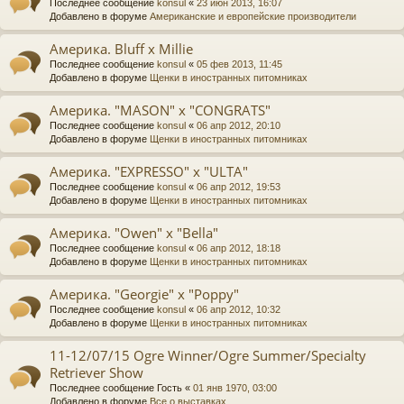
Последнее сообщение
konsul
«
23 июн 2013, 16:07
Добавлено в форуме
Американские и европейские производители
Америка. Bluff х Millie
Последнее сообщение
konsul
«
05 фев 2013, 11:45
Добавлено в форуме
Щенки в иностранных питомниках
Америка. "MASON" х "CONGRATS"
Последнее сообщение
konsul
«
06 апр 2012, 20:10
Добавлено в форуме
Щенки в иностранных питомниках
Америка. "EXPRESSO" х "ULTA"
Последнее сообщение
konsul
«
06 апр 2012, 19:53
Добавлено в форуме
Щенки в иностранных питомниках
Америка. "Owen" х "Bella"
Последнее сообщение
konsul
«
06 апр 2012, 18:18
Добавлено в форуме
Щенки в иностранных питомниках
Америка. "Georgie" х "Poppy"
Последнее сообщение
konsul
«
06 апр 2012, 10:32
Добавлено в форуме
Щенки в иностранных питомниках
11-12/07/15 Ogre Winner/Ogre Summer/Specialty
Retriever Show
Последнее сообщение
Гость
«
01 янв 1970, 03:00
Добавлено в форуме
Все о выставках