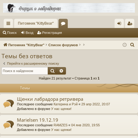
Питомник "KittyBear"
с
ор
хо
ег
Поиск
Вход
Регистрация
ы
ум
д
ис
П
Питомник "KittyBear"
Список форумов
лк
ы
тр
о
Темы без ответов
и
и
ац
Перейти к расширенному поиску
с
ия
Поиск
Расширенный поиск
к
Найден 21 результат • Страница
1
из
1
Темы
Щенки лабрадора ретривера
Последнее сообщение
Катерина и Рэй
«
29 апр 2022, 20:07
Добавлено в форуме
У нас щенки!
Marielsen 19.12.19
Последнее сообщение
RAMZES
«
04 янв 2020, 19:55
Добавлено в форуме
У нас щенки!