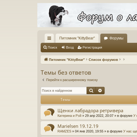
Питомник "KittyBear"
Форумы
с
Поиск
Вход
Регистрация
ы
Питомник "KittyBear"
Список форумов
лк
Темы без ответов
и
Перейти к расширенному поиску
Поиск
Расширенный п
Темы
Щенки лабрадора ретривера
Катерина и Рэй
» 29 апр 2022, 20:07 » в форуме
У 
Marielsen 19.12.19
RAMZES
» 04 янв 2020, 19:55 » в форуме
У нас ще