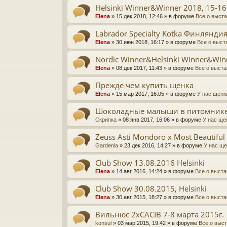
Helsinki Winner&Winner 2018, 15-16
Elena
» 15 дек 2018, 12:46 » в форуме
Все о выст
Labrador Specialty Kotka Финлянди
Elena
» 30 июн 2018, 16:17 » в форуме
Все о выст
Nordic Winner&Helsinki Winner&Win
Elena
» 08 дек 2017, 11:43 » в форуме
Все о выста
Прежде чем купить щенка
Elena
» 15 мар 2017, 16:05 » в форуме
У нас щенк
Шоколадные малыши в питомнике
Скрипка
» 08 янв 2017, 16:06 » в форуме
У нас ще
Zeuss Asti Mondoro x Most Beautiful
Gardenia
» 23 дек 2016, 14:27 » в форуме
У нас ще
Club Show 13.08.2016 Helsinki
Elena
» 14 авг 2016, 14:24 » в форуме
Все о выста
Club Show 30.08.2015, Helsinki
Elena
» 30 авг 2015, 18:27 » в форуме
Все о выста
Вильнюс 2хCACIB 7-8 марта 2015г.
konsul
» 03 мар 2015, 19:42 » в форуме
Все о выс