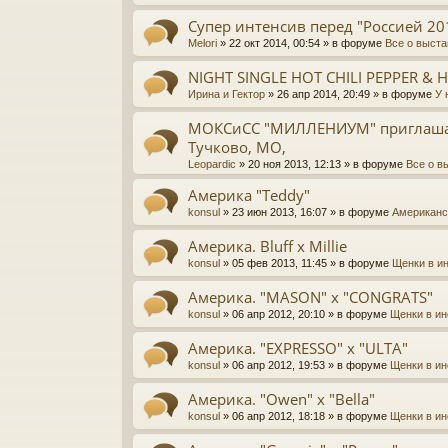
Супер интенсив перед "Россией 20
Melori
» 22 окт 2014, 00:54 » в форуме
Все о выста
NIGHT SINGLE HOT CHILI PEPPER & 
Ирина и Гектор
» 26 апр 2014, 20:49 » в форуме
У 
МОКСиСС "МИЛЛЕНИУМ" приглаш
Тучково, МО,
Leopardic
» 20 ноя 2013, 12:13 » в форуме
Все о в
Америка "Teddy"
konsul
» 23 июн 2013, 16:07 » в форуме
Американс
Америка. Bluff х Millie
konsul
» 05 фев 2013, 11:45 » в форуме
Щенки в и
Америка. "MASON" х "CONGRATS"
konsul
» 06 апр 2012, 20:10 » в форуме
Щенки в и
Америка. "EXPRESSO" х "ULTA"
konsul
» 06 апр 2012, 19:53 » в форуме
Щенки в и
Америка. "Owen" х "Bella"
konsul
» 06 апр 2012, 18:18 » в форуме
Щенки в и