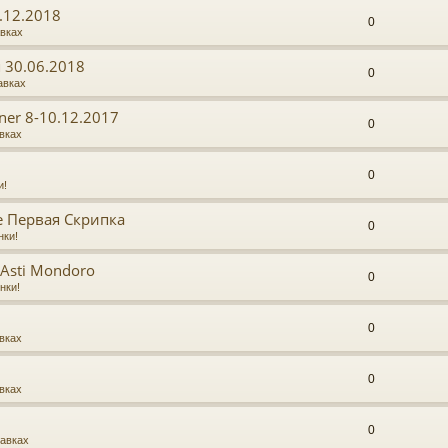
.12.2018
0
авках
я 30.06.2018
0
авках
ner 8-10.12.2017
0
вках
0
и!
 Первая Скрипка
0
нки!
 Asti Mondoro
0
нки!
0
вках
0
вках
0
тавках