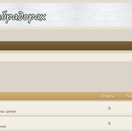
оиск
Ответы
Пр
0
нас щенки!
0
нки!