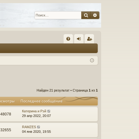
Поиск
Расширенный пои
С
FA
хо
ег
Q
д
ис
тр
ац
ия
Найден 21 результат • Страница
1
из
1
осмотры
Последнее сообщение
Катерина и Рэй
48078
29 апр 2022, 20:07
RAMZES
32655
04 янв 2020, 19:55