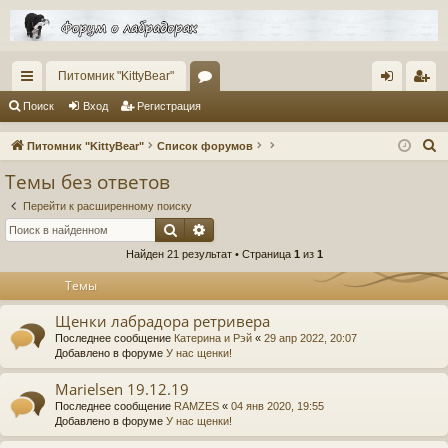
Питомник "KittyBear"
с
ор
хо
ег
Поиск
Вход
Регистрация
ы
ум
д
ис
П
Питомник "KittyBear"
Список форумов
лк
ы
тр
о
Темы без ответов
и
и
ац
Перейти к расширенному поиску
с
ия
Поиск
Расширенный поиск
к
Найден 21 результат • Страница
1
из
1
Темы
Щенки лабрадора ретривера
Последнее сообщение
Катерина и Рэй
«
29 апр 2022, 20:07
Добавлено в форуме
У нас щенки!
Marielsen 19.12.19
Последнее сообщение
RAMZES
«
04 янв 2020, 19:55
Добавлено в форуме
У нас щенки!