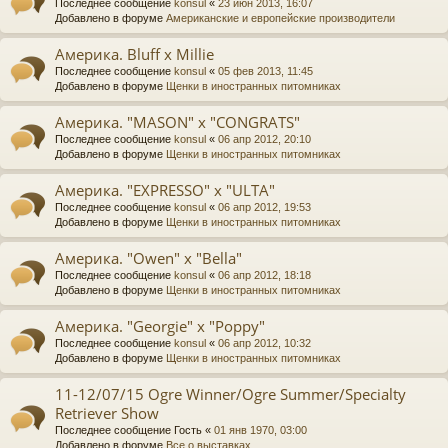
Последнее сообщение
konsul
«
23 июн 2013, 16:07
Добавлено в форуме
Американские и европейские производители
Америка. Bluff х Millie
Последнее сообщение
konsul
«
05 фев 2013, 11:45
Добавлено в форуме
Щенки в иностранных питомниках
Америка. "MASON" х "CONGRATS"
Последнее сообщение
konsul
«
06 апр 2012, 20:10
Добавлено в форуме
Щенки в иностранных питомниках
Америка. "EXPRESSO" х "ULTA"
Последнее сообщение
konsul
«
06 апр 2012, 19:53
Добавлено в форуме
Щенки в иностранных питомниках
Америка. "Owen" х "Bella"
Последнее сообщение
konsul
«
06 апр 2012, 18:18
Добавлено в форуме
Щенки в иностранных питомниках
Америка. "Georgie" х "Poppy"
Последнее сообщение
konsul
«
06 апр 2012, 10:32
Добавлено в форуме
Щенки в иностранных питомниках
11-12/07/15 Ogre Winner/Ogre Summer/Specialty
Retriever Show
Последнее сообщение
Гость
«
01 янв 1970, 03:00
Добавлено в форуме
Все о выставках