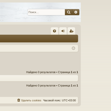
Поиск
Расширенный пои
С
FA
хо
ег
Q
д
ис
тр
ац
ия
Найдено 0 результатов • Страница
1
из
1
Найдено 0 результатов • Страница
1
из
1
Удалить cookies
Часовой пояс:
UTC+03:00