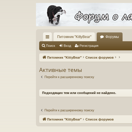
Питомник "KittyBear"
Форумы
с
Поиск
Вход
Регистрация
ы
Питомник "KittyBear"
Список форумов
лк
Активные темы
и
Перейти к расширенному поиску
Подходящих тем или сообщений не найдено.
Перейти к расширенному поиску
Питомник "KittyBear"
Список форумов