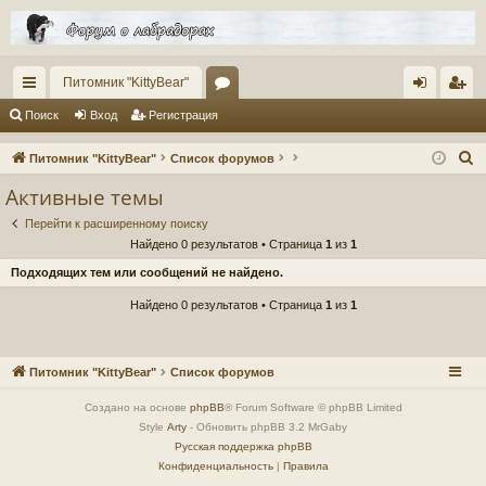
Питомник "KittyBear"
с
ор
хо
ег
Поиск
Вход
Регистрация
ы
ум
д
ис
П
Питомник "KittyBear"
Список форумов
лк
ы
тр
о
Активные темы
и
и
ац
Перейти к расширенному поиску
с
ия
Найдено 0 результатов • Страница
1
из
1
к
Подходящих тем или сообщений не найдено.
Найдено 0 результатов • Страница
1
из
1
Питомник "KittyBear"
Список форумов
Создано на основе
phpBB
® Forum Software © phpBB Limited
Style
Arty
- Обновить phpBB 3.2 MrGaby
Русская поддержка phpBB
Конфиденциальность
|
Правила