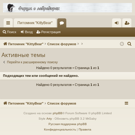
Питомник "KittyBear"
с
ор
хо
ег
Поиск
Вход
Регистрация
ы
ум
д
ис
П
Питомник "KittyBear"
Список форумов
лк
ы
тр
о
Активные темы
и
и
ац
Перейти к расширенному поиску
с
ия
Найдено 0 результатов • Страница
1
из
1
к
Подходящих тем или сообщений не найдено.
Найдено 0 результатов • Страница
1
из
1
Питомник "KittyBear"
Список форумов
Создано на основе
phpBB
® Forum Software © phpBB Limited
Style
Arty
- Обновить phpBB 3.2 MrGaby
Русская поддержка phpBB
Конфиденциальность
|
Правила