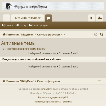
Питомник "KittyBear"
с
ор
хо
ег
Поиск
Вход
Регистрация
ы
ум
д
ис
П
Питомник "KittyBear"
Список форумов
лк
ы
тр
о
Активные темы
и
и
ац
Перейти к расширенному поиску
с
ия
Найдено 0 результатов • Страница
1
из
1
к
Подходящих тем или сообщений не найдено.
Найдено 0 результатов • Страница
1
из
1
Питомник "KittyBear"
Список форумов
Создано на основе
phpBB
® Forum Software © phpBB Limited
Style
Arty
- Обновить phpBB 3.2 MrGaby
Русская поддержка phpBB
Конфиденциальность
|
Правила