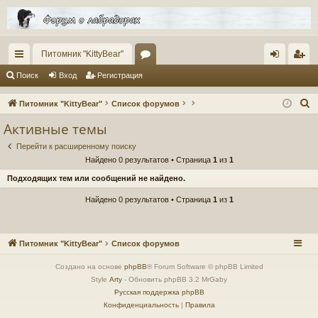
Питомник "KittyBear"
с
ор
хо
ег
Поиск
Вход
Регистрация
ы
ум
д
ис
П
Питомник "KittyBear"
Список форумов
лк
ы
тр
о
Активные темы
и
и
ац
Перейти к расширенному поиску
с
ия
Найдено 0 результатов • Страница
1
из
1
к
Подходящих тем или сообщений не найдено.
Найдено 0 результатов • Страница
1
из
1
Питомник "KittyBear"
Список форумов
Создано на основе
phpBB
® Forum Software © phpBB Limited
Style
Arty
- Обновить phpBB 3.2 MrGaby
Русская поддержка phpBB
Конфиденциальность
|
Правила