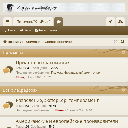
Питомник "KittyBear"
с
ор
хо
ег
Поиск
Вход
Регистрация
ы
ум
д
ис
П
Питомник "KittyBear"
Список форумов
лк
ы
тр
о
Приемная
и
и
ац
с
Приятно познакомиться!
ия
к
Темы
:
84
,
Сообщения
:
12255
Последнее сообщение:
Re: Наш французский джентельм…
Elena
, 31 авг 2020, 13:21
Все о лабрадорах
Разведение, экстерьер, темперамент
Темы
:
53
,
Сообщения
:
4159
Последнее сообщение:
Elena
, 01 янв 2020, 15:40
Американские и европейские производители
Темы
:
24
,
Сообщения
:
542