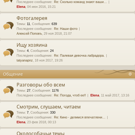
Последнее сообщение:
Re: Сколько команд знают ваши…
Elena
, 04 июн 2016, 15:21
Фотогалерея
Темы
:
11
,
Сообщения
:
639
Последнее сообщение:
Re: Наши фото
Алексей Поповъ
, 29 ноя 2018, 21:07
Ищу хозяина
Темы
:
4
,
Сообщения
:
24
Последнее сообщение:
Re: Палевая девочка лабрадора.
tatyanapnz
, 18 ноя 2017, 19:26
Общение
Разговоры обо всем
Темы
:
27
,
Сообщения
:
1176
Последнее сообщение:
Re: Погода, чтоб ее!!
Elena
, 11 май 2017, 13:16
Смотрим, слушаем, читаем
Темы
:
7
,
Сообщения
:
330
Последнее сообщение:
Re: Кино - делимся впечатлени…
Elena
, 23 фев 2018, 00:13
Околособачьи темы