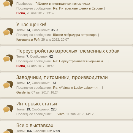
Подфорум:
Щенки в иностранных питомниках
Последнее сообщение:
Re: Интересные щенки в Европе
Elena
, 26 ноя 2017, 13:52
У нас щенки!
Темы
:
74
,
Сообщения
:
3567
Последнее сообщение:
Щенки лабрадора ретривера
Катерина и Рэй
, 29 апр 2022, 20:07
Переустройство взрослых племенных собак
Темы
:
7
,
Сообщения
:
62
Последнее сообщение:
Re: Переустраивается черный м…
Elena
, 14 апр 2017, 18:43
Заводчики, питомники, производители
Темы
:
12
,
Сообщения
:
1611
Последнее сообщение:
Re: «Yalmarin Lucky Labs» - л…
Gardenia
, 07 авг 2017, 16:24
Интервью, статьи
Темы
:
19
,
Сообщения
:
220
Последнее сообщение:
vinta
, 11 янв 2017, 14:12
Все о выставках
Темы
:
166
,
Сообщения
:
6599