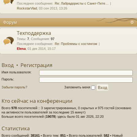
Последнее сообщение:
Re: Лабрадористы с Санкт-Пете…
RockstarVlad
, 03 сен 2013, 13:26
Форум
Техподдержка
Темы
:
7
,
Сообщения
:
97
Последнее сообщение:
Re: Проблемы с хостингом
Elena
, 01 дек 2014, 15:17
Вход
•
Регистрация
Имя пользователя:
Пароль:
Забыли пароль?
Запомнить меня
Кто сейчас на конференции
Всего
978
посетителей :: 3 зарегистрированных, 0 скрытых и 975 гостей (основано
на активности пользователей за последние 15 минут)
Больше всего посетителей (
19078
) здесь было 01 авг 2026, 22:20
Статистика
Всего сообщений:
38161
• Всего тем:
851
• Всего пользователей:
582
• Новый