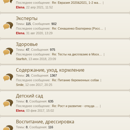
Последнее сообщение:
Re: Евразия 2020&2021, 1-2 ма…
Elena
, 22 апр 2021, 11:52
Эксперты
Темы
:
115
,
Сообщения
:
902
Последнее сообщение:
Re: Сенашенко Екатерина (Росс…
Elena
, 31 авг 2020, 13:29
Здоровье
Темы
:
47
,
Сообщения
:
975
Последнее сообщение:
Re: Тесты на дисплазию в Моск…
Starfish
, 13 июн 2018, 23:09
Содержание, уход, кормление
Темы
:
26
,
Сообщения
:
1367
Последнее сообщение:
Re: Питание беременных собак
Smile
, 12 сен 2017, 20:25
Детский сад
Темы
:
8
,
Сообщения
:
635
Последнее сообщение:
Re: Рост и развитие - откуда …
Elena
, 03 фев 2017, 15:02
Воспитание, дрессировка
Темы
:
8
,
Сообщения
:
116