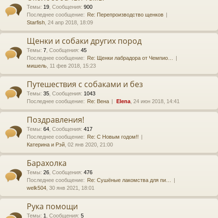
Темы
:
19
,
Сообщения
:
900
Последнее сообщение:
Re: Перепроизводство щенков
Starfish
, 24 апр 2018, 18:09
Щенки и собаки других пород
Темы
:
7
,
Сообщения
:
45
Последнее сообщение:
Re: Щенки лабрадора от Чемпио…
мишель
, 11 фев 2018, 15:23
Путешествия с собаками и без
Темы
:
35
,
Сообщения
:
1043
Последнее сообщение:
Re: Вена
Elena
, 24 июн 2018, 14:41
Поздравления!
Темы
:
64
,
Сообщения
:
417
Последнее сообщение:
Re: С Новым годом!!
Катерина и Рэй
, 02 янв 2020, 21:00
Барахолка
Темы
:
26
,
Сообщения
:
476
Последнее сообщение:
Re: Сушёные лакомства для пи…
welk504
, 30 янв 2021, 18:01
Рука помощи
Темы
:
1
,
Сообщения
:
5