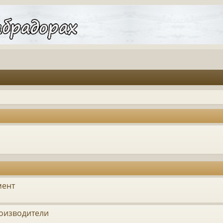
мент
оизводители