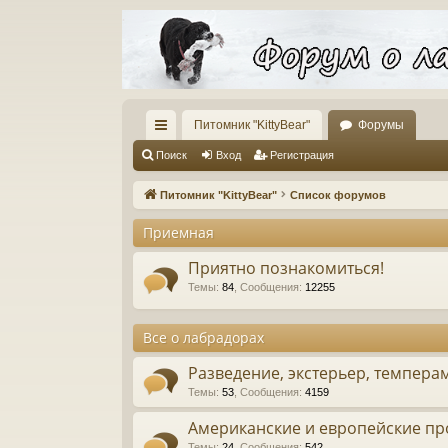
Питомник "KittyBear"
Форумы
с
Поиск
Вход
Регистрация
ы
Питомник "KittyBear"
Список форумов
лк
Приемная
и
Приятно познакомиться!
Темы
:
84
,
Сообщения
:
12255
Все о лабрадорах
Разведение, экстерьер, темпера
Темы
:
53
,
Сообщения
:
4159
Американские и европейские пр
Темы
:
24
,
Сообщения
:
542