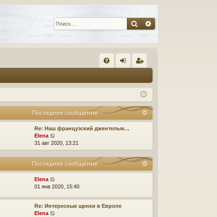
Поиск
Расширенный пои
С
FA
хо
ег
Q
д
ис
тр
Последнее сообщение
ац
Re: Наш французский джентельм…
ия
П
Elena
е
31 авг 2020, 13:21
р
е
Последнее сообщение
й
т
и
П
Elena
к
е
01 янв 2020, 15:40
п
р
о
е
Re: Интересные щенки в Европе
с
й
П
Elena
л
т