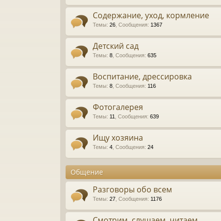
Содержание, уход, кормление
Темы
:
26
,
Сообщения
:
1367
Детский сад
Темы
:
8
,
Сообщения
:
635
Воспитание, дрессировка
Темы
:
8
,
Сообщения
:
116
Фотогалерея
Темы
:
11
,
Сообщения
:
639
Ищу хозяина
Темы
:
4
,
Сообщения
:
24
Общение
Разговоры обо всем
Темы
:
27
,
Сообщения
:
1176
Смотрим, слушаем, читаем