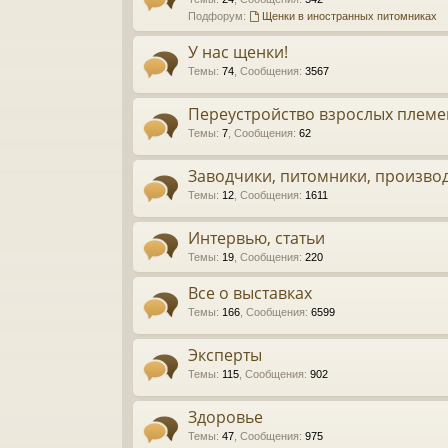
Подфорум:
Щенки в иностранных питомниках
У нас щенки!
Темы
:
74
,
Сообщения
:
3567
Переустройство взрослых племе
Темы
:
7
,
Сообщения
:
62
Заводчики, питомники, произво
Темы
:
12
,
Сообщения
:
1611
Интервью, статьи
Темы
:
19
,
Сообщения
:
220
Все о выставках
Темы
:
166
,
Сообщения
:
6599
Эксперты
Темы
:
115
,
Сообщения
:
902
Здоровье
Темы
:
47
,
Сообщения
:
975