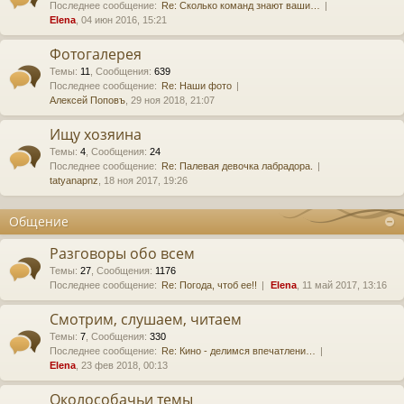
Последнее сообщение:
Re: Сколько команд знают ваши…
Elena
, 04 июн 2016, 15:21
Фотогалерея
Темы
:
11
,
Сообщения
:
639
Последнее сообщение:
Re: Наши фото
Алексей Поповъ
, 29 ноя 2018, 21:07
Ищу хозяина
Темы
:
4
,
Сообщения
:
24
Последнее сообщение:
Re: Палевая девочка лабрадора.
tatyanapnz
, 18 ноя 2017, 19:26
Общение
Разговоры обо всем
Темы
:
27
,
Сообщения
:
1176
Последнее сообщение:
Re: Погода, чтоб ее!!
Elena
, 11 май 2017, 13:16
Смотрим, слушаем, читаем
Темы
:
7
,
Сообщения
:
330
Последнее сообщение:
Re: Кино - делимся впечатлени…
Elena
, 23 фев 2018, 00:13
Околособачьи темы