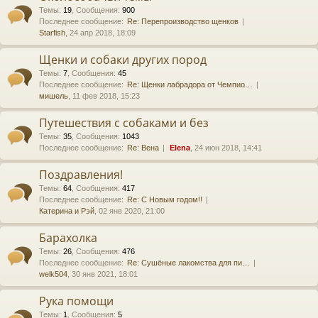
Темы
:
19
,
Сообщения
:
900
Последнее сообщение:
Re: Перепроизводство щенков
Starfish
, 24 апр 2018, 18:09
Щенки и собаки других пород
Темы
:
7
,
Сообщения
:
45
Последнее сообщение:
Re: Щенки лабрадора от Чемпио…
мишель
, 11 фев 2018, 15:23
Путешествия с собаками и без
Темы
:
35
,
Сообщения
:
1043
Последнее сообщение:
Re: Вена
Elena
, 24 июн 2018, 14:41
Поздравления!
Темы
:
64
,
Сообщения
:
417
Последнее сообщение:
Re: С Новым годом!!
Катерина и Рэй
, 02 янв 2020, 21:00
Барахолка
Темы
:
26
,
Сообщения
:
476
Последнее сообщение:
Re: Сушёные лакомства для пи…
welk504
, 30 янв 2021, 18:01
Рука помощи
Темы
:
1
,
Сообщения
:
5