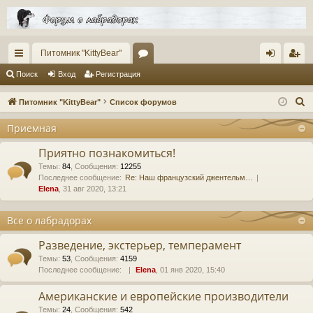
Питомник "KittyBear"
с
ор
хо
ег
Поиск
Вход
Регистрация
ы
ум
д
ис
П
Питомник "KittyBear"
Список форумов
лк
ы
тр
о
Приемная
и
и
ац
с
Приятно познакомиться!
ия
к
Темы
:
84
,
Сообщения
:
12255
Последнее сообщение:
Re: Наш французский джентельм…
Elena
, 31 авг 2020, 13:21
Все о лабрадорах
Разведение, экстерьер, темперамент
Темы
:
53
,
Сообщения
:
4159
Последнее сообщение:
Elena
, 01 янв 2020, 15:40
Американские и европейские производители
Темы
:
24
,
Сообщения
:
542