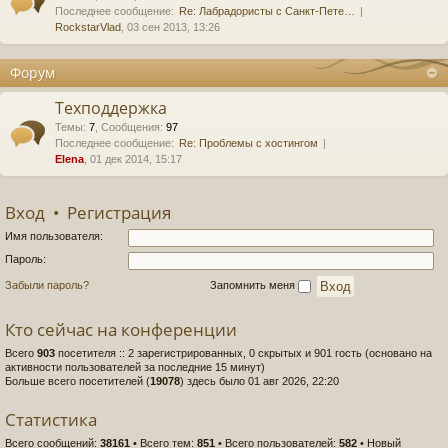
Последнее сообщение:
Re: Лабрадористы с Санкт-Пете…
RockstarVlad
, 03 сен 2013, 13:26
Форум
Техподдержка
Темы
:
7
,
Сообщения
:
97
Последнее сообщение:
Re: Проблемы с хостингом
Elena
, 01 дек 2014, 15:17
Вход
•
Регистрация
Имя пользователя:
Пароль:
Забыли пароль?
Запомнить меня
Кто сейчас на конференции
Всего
903
посетителя :: 2 зарегистрированных, 0 скрытых и 901 гость (основано на
активности пользователей за последние 15 минут)
Больше всего посетителей (
19078
) здесь было 01 авг 2026, 22:20
Статистика
Всего сообщений:
38161
• Всего тем:
851
• Всего пользователей:
582
• Новый