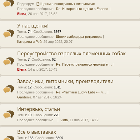
Подфорум:
Щенки в иностранных питомниках
Последнее сообщение:
Re: Интересные щенки в Европе
Elena
, 26 ноя 2017, 13:52
У нас щенки!
Темы
:
74
,
Сообщения
:
3567
Последнее сообщение:
Щенки лабрадора ретривера
Катерина и Рэй
, 29 апр 2022, 20:07
Переустройство взрослых племенных собак
Темы
:
7
,
Сообщения
:
62
Последнее сообщение:
Re: Переустраивается черный м…
Elena
, 14 апр 2017, 18:43
Заводчики, питомники, производители
Темы
:
12
,
Сообщения
:
1611
Последнее сообщение:
Re: «Yalmarin Lucky Labs» - л…
Gardenia
, 07 авг 2017, 16:24
Интервью, статьи
Темы
:
19
,
Сообщения
:
220
Последнее сообщение:
vinta
, 11 янв 2017, 14:12
Все о выставках
Темы
:
166
,
Сообщения
:
6599