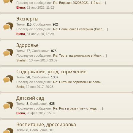
Последнее сообщение:
Re: Евразия 2020&2021, 1-2 ма…
Elena
, 22 апр 2021, 11:52
Эксперты
Темы
:
115
,
Сообщения
:
902
Последнее сообщение:
Re: Сенашенко Екатерина (Росс…
Elena
, 31 авг 2020, 13:29
Здоровье
Темы
:
47
,
Сообщения
:
975
Последнее сообщение:
Re: Тесты на дисплазию в Моск…
Starfish
, 13 июн 2018, 23:09
Содержание, уход, кормление
Темы
:
26
,
Сообщения
:
1367
Последнее сообщение:
Re: Питание беременных собак
Smile
, 12 сен 2017, 20:25
Детский сад
Темы
:
8
,
Сообщения
:
635
Последнее сообщение:
Re: Рост и развитие - откуда …
Elena
, 03 фев 2017, 15:02
Воспитание, дрессировка
Темы
:
8
,
Сообщения
:
116