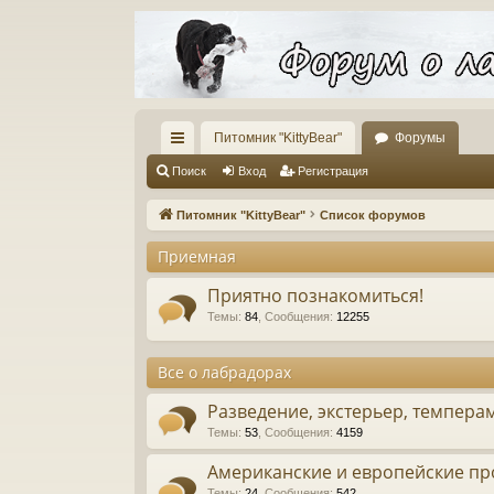
Питомник "KittyBear"
Форумы
с
Поиск
Вход
Регистрация
ы
Питомник "KittyBear"
Список форумов
лк
Приемная
и
Приятно познакомиться!
Темы
:
84
,
Сообщения
:
12255
Все о лабрадорах
Разведение, экстерьер, темпера
Темы
:
53
,
Сообщения
:
4159
Американские и европейские пр
Темы
:
24
,
Сообщения
:
542