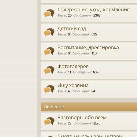
Содержание, уход, кормление
Темы
:
26
,
Сообщения
:
1367
Детский сад
Темы
:
8
,
Сообщения
:
635
Воспитание, дрессировка
Темы
:
8
,
Сообщения
:
116
Фотогалерея
Темы
:
11
,
Сообщения
:
639
Ищу хозяина
Темы
:
4
,
Сообщения
:
24
Общение
Разговоры обо всем
Темы
:
27
,
Сообщения
:
1176
Смотрим, слушаем, читаем