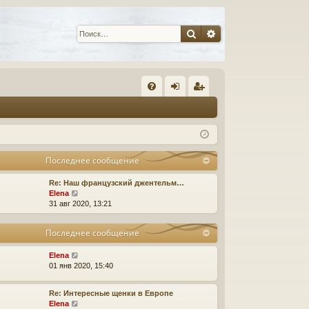
Поиск
Расширенный пои
С
FA
хо
ег
Q
д
ис
тр
Последнее сообщение
ац
Re: Наш французский джентельм…
ия
П
Elena
е
31 авг 2020, 13:21
р
е
Последнее сообщение
й
т
и
П
Elena
к
е
01 янв 2020, 15:40
п
р
о
е
Re: Интересные щенки в Европе
с
й
П
Elena
л
т