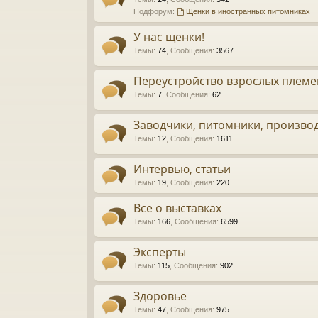
Подфорум:
Щенки в иностранных питомниках
У нас щенки!
Темы
:
74
,
Сообщения
:
3567
Переустройство взрослых племе
Темы
:
7
,
Сообщения
:
62
Заводчики, питомники, произво
Темы
:
12
,
Сообщения
:
1611
Интервью, статьи
Темы
:
19
,
Сообщения
:
220
Все о выставках
Темы
:
166
,
Сообщения
:
6599
Эксперты
Темы
:
115
,
Сообщения
:
902
Здоровье
Темы
:
47
,
Сообщения
:
975