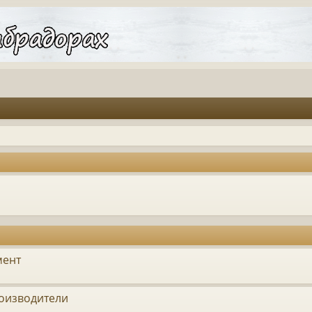
мент
оизводители