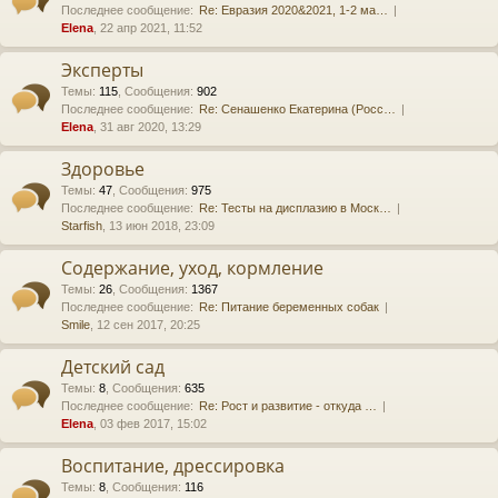
Последнее сообщение:
Re: Евразия 2020&2021, 1-2 ма…
Elena
, 22 апр 2021, 11:52
Эксперты
Темы
:
115
,
Сообщения
:
902
Последнее сообщение:
Re: Сенашенко Екатерина (Росс…
Elena
, 31 авг 2020, 13:29
Здоровье
Темы
:
47
,
Сообщения
:
975
Последнее сообщение:
Re: Тесты на дисплазию в Моск…
Starfish
, 13 июн 2018, 23:09
Содержание, уход, кормление
Темы
:
26
,
Сообщения
:
1367
Последнее сообщение:
Re: Питание беременных собак
Smile
, 12 сен 2017, 20:25
Детский сад
Темы
:
8
,
Сообщения
:
635
Последнее сообщение:
Re: Рост и развитие - откуда …
Elena
, 03 фев 2017, 15:02
Воспитание, дрессировка
Темы
:
8
,
Сообщения
:
116