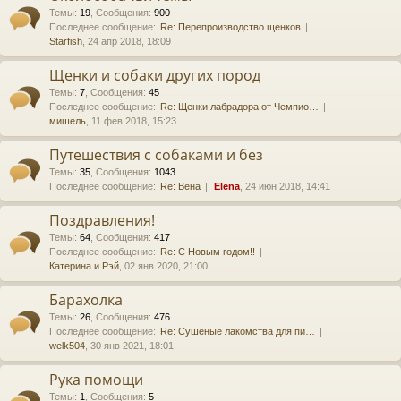
Темы
:
19
,
Сообщения
:
900
Последнее сообщение:
Re: Перепроизводство щенков
Starfish
, 24 апр 2018, 18:09
Щенки и собаки других пород
Темы
:
7
,
Сообщения
:
45
Последнее сообщение:
Re: Щенки лабрадора от Чемпио…
мишель
, 11 фев 2018, 15:23
Путешествия с собаками и без
Темы
:
35
,
Сообщения
:
1043
Последнее сообщение:
Re: Вена
Elena
, 24 июн 2018, 14:41
Поздравления!
Темы
:
64
,
Сообщения
:
417
Последнее сообщение:
Re: С Новым годом!!
Катерина и Рэй
, 02 янв 2020, 21:00
Барахолка
Темы
:
26
,
Сообщения
:
476
Последнее сообщение:
Re: Сушёные лакомства для пи…
welk504
, 30 янв 2021, 18:01
Рука помощи
Темы
:
1
,
Сообщения
:
5