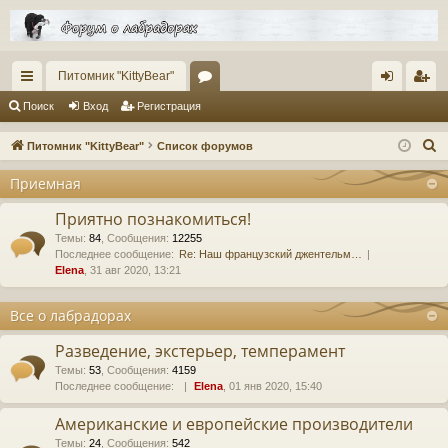
Питомник "KittyBear"
с
ор
хо
ег
Поиск
Вход
Регистрация
ы
ум
д
ис
П
Питомник "KittyBear"
Список форумов
лк
ы
тр
о
Приемная
и
и
ац
с
Приятно познакомиться!
ия
к
Темы
:
84
,
Сообщения
:
12255
Последнее сообщение:
Re: Наш французский джентельм…
Elena
, 31 авг 2020, 13:21
Все о лабрадорах
Разведение, экстерьер, темперамент
Темы
:
53
,
Сообщения
:
4159
Последнее сообщение:
Elena
, 01 янв 2020, 15:40
Американские и европейские производители
Темы
:
24
,
Сообщения
:
542