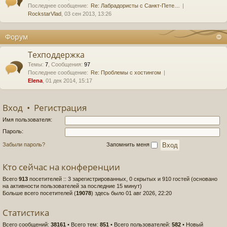
Последнее сообщение:
Re: Лабрадористы с Санкт-Пете…
RockstarVlad
, 03 сен 2013, 13:26
Форум
Техподдержка
Темы
:
7
,
Сообщения
:
97
Последнее сообщение:
Re: Проблемы с хостингом
Elena
, 01 дек 2014, 15:17
Вход
•
Регистрация
Имя пользователя:
Пароль:
Забыли пароль?
Запомнить меня
Кто сейчас на конференции
Всего
913
посетителей :: 3 зарегистрированных, 0 скрытых и 910 гостей (основано
на активности пользователей за последние 15 минут)
Больше всего посетителей (
19078
) здесь было 01 авг 2026, 22:20
Статистика
Всего сообщений:
38161
• Всего тем:
851
• Всего пользователей:
582
• Новый