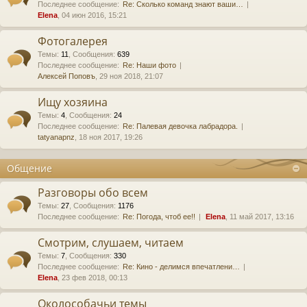
Последнее сообщение:
Re: Сколько команд знают ваши…
Elena
, 04 июн 2016, 15:21
Фотогалерея
Темы
:
11
,
Сообщения
:
639
Последнее сообщение:
Re: Наши фото
Алексей Поповъ
, 29 ноя 2018, 21:07
Ищу хозяина
Темы
:
4
,
Сообщения
:
24
Последнее сообщение:
Re: Палевая девочка лабрадора.
tatyanapnz
, 18 ноя 2017, 19:26
Общение
Разговоры обо всем
Темы
:
27
,
Сообщения
:
1176
Последнее сообщение:
Re: Погода, чтоб ее!!
Elena
, 11 май 2017, 13:16
Смотрим, слушаем, читаем
Темы
:
7
,
Сообщения
:
330
Последнее сообщение:
Re: Кино - делимся впечатлени…
Elena
, 23 фев 2018, 00:13
Околособачьи темы