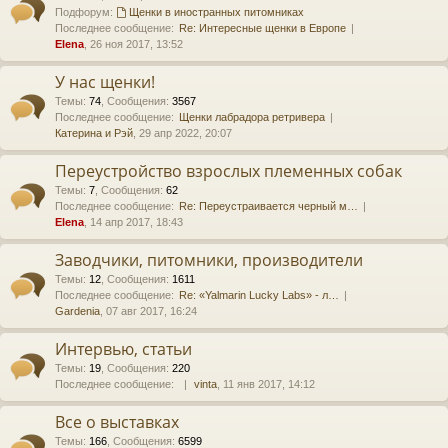
Подфорум:
Щенки в иностранных питомниках
Последнее сообщение:
Re: Интересные щенки в Европе
Elena
, 26 ноя 2017, 13:52
У нас щенки!
Темы
:
74
,
Сообщения
:
3567
Последнее сообщение:
Щенки лабрадора ретривера
Катерина и Рэй
, 29 апр 2022, 20:07
Переустройство взрослых племенных собак
Темы
:
7
,
Сообщения
:
62
Последнее сообщение:
Re: Переустраивается черный м…
Elena
, 14 апр 2017, 18:43
Заводчики, питомники, производители
Темы
:
12
,
Сообщения
:
1611
Последнее сообщение:
Re: «Yalmarin Lucky Labs» - л…
Gardenia
, 07 авг 2017, 16:24
Интервью, статьи
Темы
:
19
,
Сообщения
:
220
Последнее сообщение:
vinta
, 11 янв 2017, 14:12
Все о выставках
Темы
:
166
,
Сообщения
:
6599